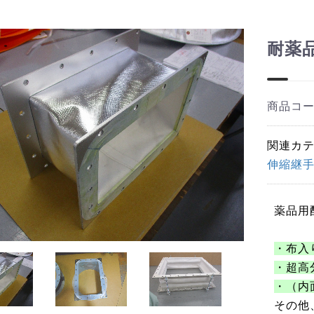
耐薬
商品コ
関連カ
伸縮継手
薬品用
・布入
・超高
・（内
その他