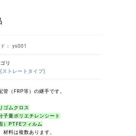
品
ード：
ys001
テゴリ
(ストレートタイプ)
配管（FRP等）の継手です。
りゴムクロス
分子量ポリエチレンシート
面）PTFEフィルム
、材料は複数あります。