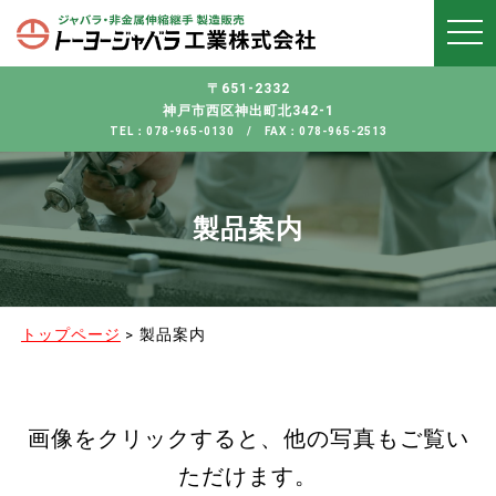
Menu
t
o
g
g
〒651-2332
l
e
神戸市西区神出町北342-1
n
TEL：078-965-0130 / FAX：078-965-2513
a
v
i
g
a
製品案内
t
i
o
n
トップページ
>
製品案内
画像をクリックすると、他の写真もご覧い
ただけます。