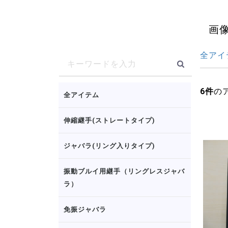
画
全アイ
6
件
の
全アイテム
伸縮継手(ストレートタイプ)
ジャバラ(リング入りタイプ)
振動ブルイ用継手（リングレスジャバ
ラ）
免振ジャバラ