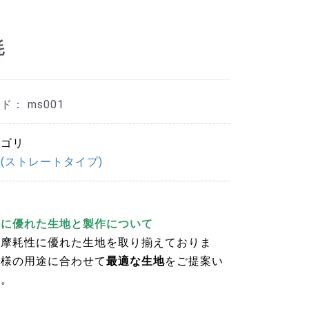
耗
ード：
ms001
テゴリ
(ストレートタイプ)
性に優れた生地と製作について
耐摩耗性に優れた生地を取り揃えておりま
客様の用途に合わせて
最適な生地
をご提案い
す。