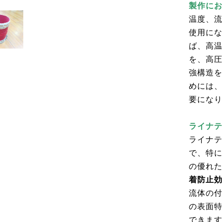
製作に
温度、
使用に
ば、高
を、高
強構造
めには
要にな
ライナ
ライナ
で、特
の優れ
着防止
流体の
の表面
できま