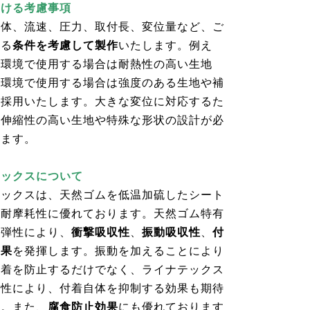
おける考慮事項
流体、流速、圧力、取付長、変位量など、ご
なる
条件を考慮して製作
いたします。例え
温環境で使用する場合は耐熱性の高い生地
圧環境で使用する場合は強度のある生地や補
を採用いたします。大きな変位に対応するた
、伸縮性の高い生地や特殊な形状の設計が必
ります。
テックスについて
テックスは、天然ゴムを低温加硫したシート
に耐摩耗性に優れております。天然ゴム特有
た弾性により、
衝撃吸収性
、
振動吸収性
、
付
効果
を発揮します。振動を加えることにより
付着を防止するだけでなく、ライナテックス
特性により、付着自体を抑制する効果も期待
す。また、
腐食防止効果
にも優れております