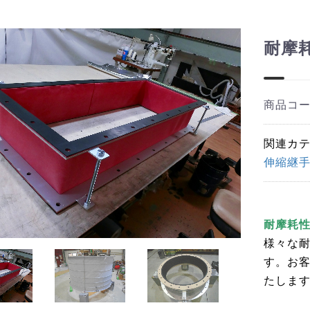
耐摩
商品コ
関連カ
伸縮継手
耐摩耗
様々な
す。お
たしま