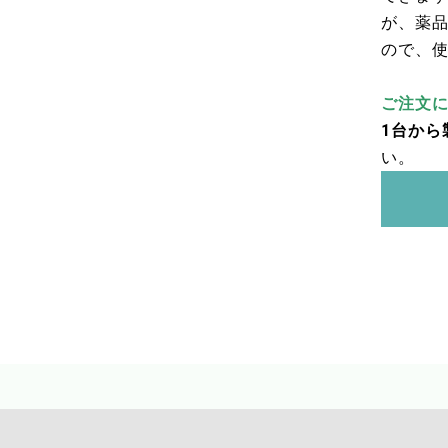
が、薬
ので、
ご注文
1台から
い。